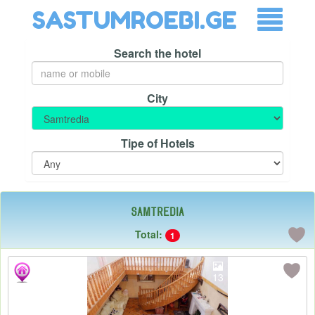
SASTUMROEBI.GE
Search the hotel
City
Tipe of Hotels
Samtredia
Total:
1
13