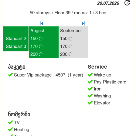
20.07.2026
50 storeys / Floor 39 / rooms: 1 / 3 bed
July
0
August
September
150
Standart 2
150
150



170
Standart 3
170
170



200
200
200



პაკეტი
Service
Super Vip package - 450?. (1 year)
Wake up
Pay Plastic card
Iron
Washing
Elevator
ნომერში
TV
Heating