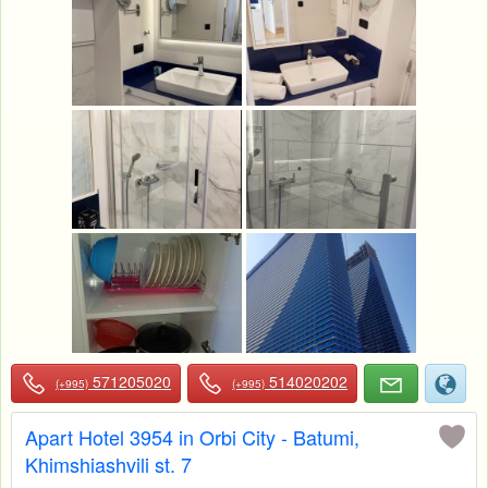
571205020
514020202
(+995)
(+995)
Apart Hotel 3954 in Orbi City - Batumi,
Khimshiashvili st. 7