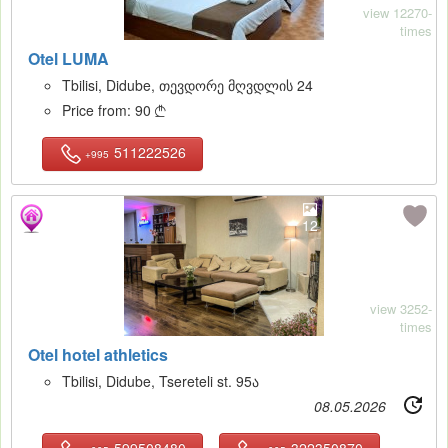
view 12270-
times
Otel LUMA
Tbilisi, Didube, თევდორე მღვდლის 24
Price from:
90

511222526
+995
12
view 3252-
times
Otel hotel athletics
Tbilisi, Didube, Tsereteli st. 95ა
08.05.2026
599508480
322350870