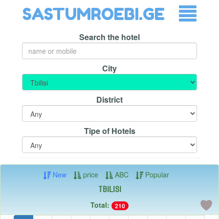
SASTUMROEBI.GE
Search the hotel
City
District
Tipe of Hotels
New
price
ABC
Popular
Tbilisi
Total:
210