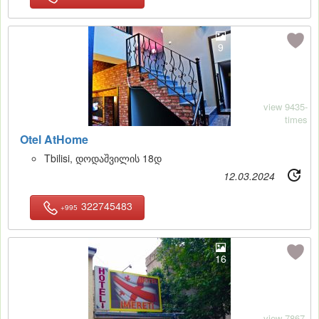
9
view 9435-
times
Otel AtHome
Tbilisi, დოდაშვილის 18დ
12.03.2024
322745483
+995
16
view 7867-