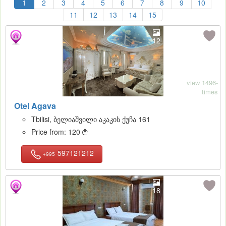
1
2
3
4
5
6
7
8
9
10
11
12
13
14
15
12
view 1496-
times
Otel Agava
Tbilisi, ბელიაშვილი აკაკის ქუჩა 161
Price from:
120

597121212
+995
18