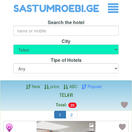
SASTUMROEBI.GE
Search the hotel
City
Tipe of Hotels
New
price
ABC
Popular
Telavi
Total:
20
1
2
16