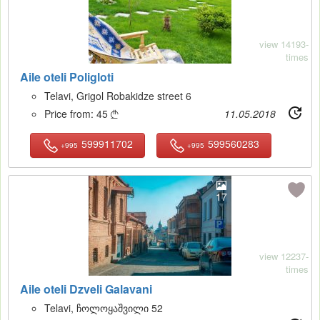
view 14193-
times
Aile oteli Poligloti
Telavi, Grigol Robakidze street 6
Price from:
45
11.05.2018

599911702
599560283
+995
+995
17
view 12237-
times
Aile oteli Dzveli Galavani
Telavi, ჩოლოყაშვილი 52