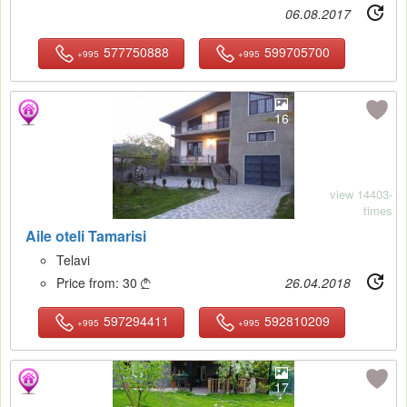
06.08.2017
577750888
599705700
+995
+995
16
view 14403-
times
Aile oteli Tamarisi
Telavi
Price from:
30
26.04.2018

597294411
592810209
+995
+995
17