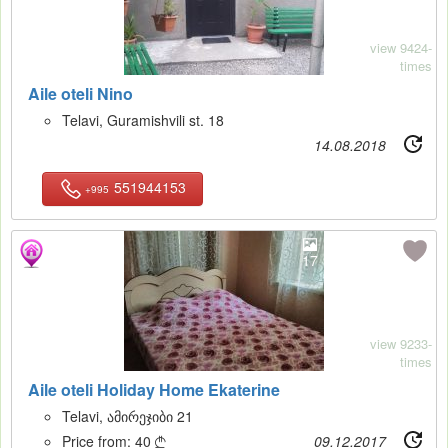
view 9424-
times
Aile oteli Nino
Telavi, Guramishvili st. 18
14.08.2018
551944153
+995
17
view 9233-
times
Aile oteli Holiday Home Ekaterine
Telavi, ამირეჯიბი 21
Price from:
40
09.12.2017
