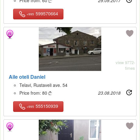
Price from:
60
29.09.2017

599570664
+995
9
view 9772-
times
Aile oteli Daniel
Telavi, Rustaveli ave. 54
Price from:
80
23.08.2018

555150939
+995
9