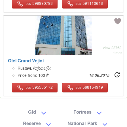
599990793
591110648
+995
+995
18
view 28762-
times
Otel Grand Vejini
Rustavi, რუსთავში
Price from:
100
16.06.2015

595555172
568154949
+995
+995
Gid
Fortress
Reserve
National Park