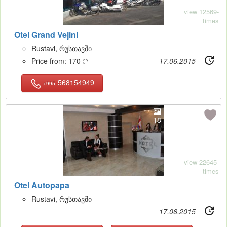
view 12569-
times
Otel Grand Vejini
Rustavi, რუსთავში
Price from:
170
17.06.2015

568154949
+995
18
view 22645-
times
Otel Autopapa
Rustavi, რუსთავში
17.06.2015