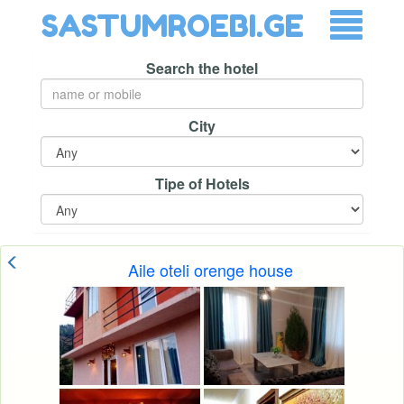
SASTUMROEBI.GE
Search the hotel
City
Tipe of Hotels
Aile oteli orenge house