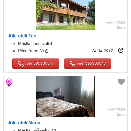
view 10528-
times
Aile oteli Teo
Mestia, lanchvali 4
Price from:
60
24.04.2017

595909347
595909347
+995
+995
8
view 8228-
times
Aile oteli Maria
Mestia, სენაკის ქ 12