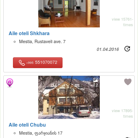
view 15761-
times
Aile oteli Shkhara
Mestia, Rustaveli ave. 7
01.04.2016
551070072
+995
12
view 17895-
times
Aile oteli Chubu
Mestia, ფარჯიანის 17