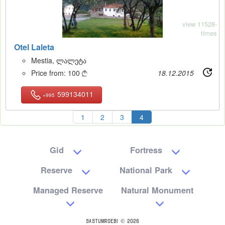
view 11528-
times
Otel Laleta
Mestia, ლალეტა
Price from:
100
18.12.2015

599134011
+995
1
2
3
4
Gid
Fortress
Reserve
National Park
Managed Reserve
Natural Monument
SASTUMROEBI © 2026