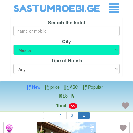
SASTUMROEBI.GE
Search the hotel
City
Tipe of Hotels
New
price
ABC
Popular
Mestia
Total:
55
1
2
3
4
2