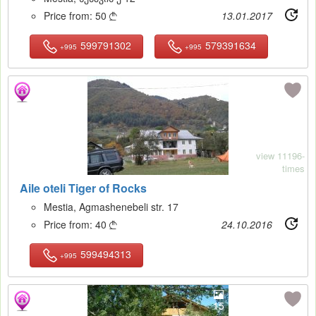
Price from:
50
13.01.2017

599791302
579391634
+995
+995
9
view 11196-
times
Aile oteli Tiger of Rocks
Mestia, Agmashenebeli str. 17
Price from:
40
24.10.2016

599494313
+995
15