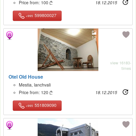
Price from:
100
18.12.2015

599800027
+995
12
view 16183-
times
Otel Old House
Mestia, lanchvali
Price from:
120
18.12.2015

551809090
+995
12