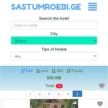
SASTUMROEBI.GE
Search the hotel
City
Tipe of Hotels
New
price
ABC
Popular
Borjomi
Total:
72
1
2
3
4
5
6
1