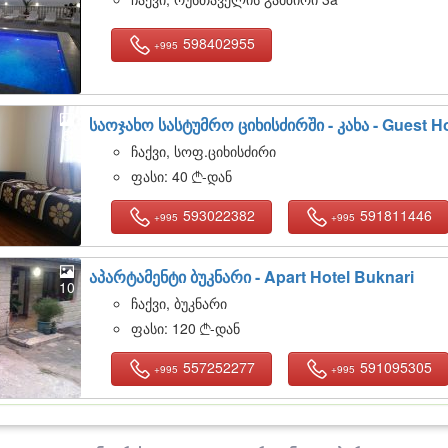
598402955
+995
საოჯახო სასტუმრო ციხისძირში - კახა -
Guest Ho
5
ჩაქვი, სოფ.ციხისძირი
ფასი:
40
-დან

593022382
591811446
+995
+995
აპარტამენტი ბუკნარი -
Apart Hotel Buknari
10
ჩაქვი, ბუკნარი
ფასი:
120
-დან

557252277
591095305
+995
+995