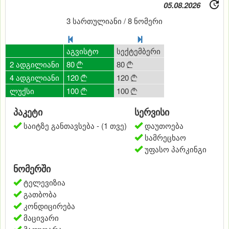
05.08.2026
3 სართულიანი / 8 ნომერი
0
ივლისი
აგვისტო
სექტემბერი
ოქტომბერი
ნო
2 ადგილიანი
80
80
80
80
80




4 ადგილიანი
120
120
120
120
12




ლუქსი
100
100
100
100
0




პაკეტი
სერვისი
საიტზე განთავსება - (1 თვე)
დაუთოება
სამრეცხაო
უფასო პარკინგი
ნომერში
ტელევიზია
გათბობა
კონდიცირება
მაცივარი