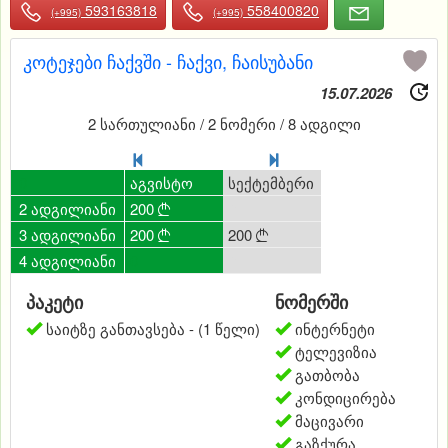
593163818
558400820
(+995)
(+995)
კოტეჯები ჩაქვში - ჩაქვი, ჩაისუბანი
15.07.2026
2 სართულიანი / 2 ნომერი / 8 ადგილი
0
ივლისი
აგვისტო
სექტემბერი
დეკემბერი
2 ადგილიანი
200
200
0
0


3 ადგილიანი
200
200
200
0



4 ადგილიანი
0
0
0
250

პაკეტი
ნომერში
საიტზე განთავსება - (1 წელი)
ინტერნეტი
ტელევიზია
გათბობა
კონდიცირება
მაცივარი
გაზქურა