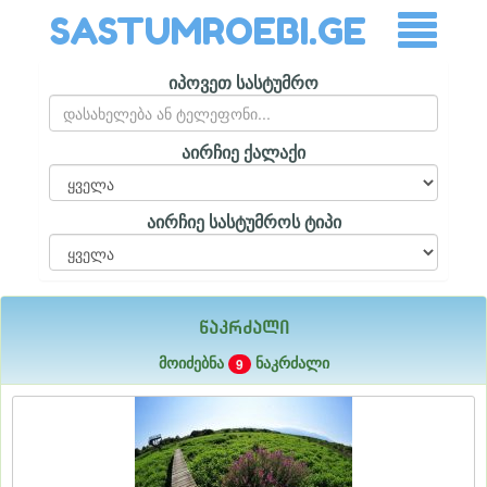
SASTUMROEBI.GE
იპოვეთ სასტუმრო
აირჩიე ქალაქი
აირჩიე სასტუმროს ტიპი
ნაკრძალი
მოიძებნა
ნაკრძალი
9