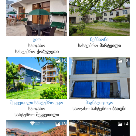
გიო
ჩემპიონი
საოჯახო
სასტუმრო
მარტვილი
სასტუმრო
ქობულეთი
16
18
შეკვეთილი სასტუმრო ეკო
მაგნატი ჯოჭო
საოჯახო
ლუქსი
საოჯახო სასტუმრო
ბათუმი
სასტუმრო
შეკვეთილი
18
14