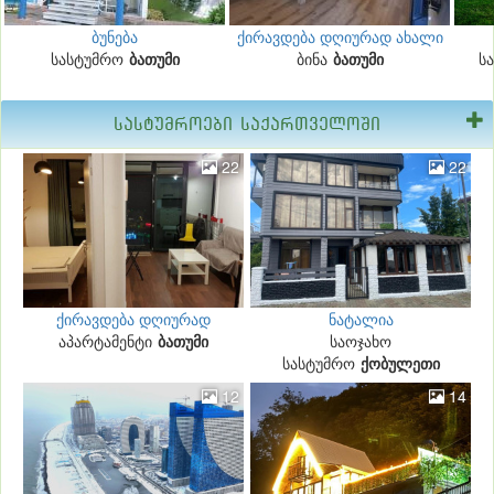
ბუნება
ქირავდება დღიურად ახალი
სასტუმრო
ბათუმი
აშენებული ბინა
ბინა
ბათუმი
ს
სასტუმროები საქართველოში
22
22
ქირავდება დღიურად
ნატალია
აპარტამენტი
ბათუმი
საოჯახო
სასტუმრო
ქობულეთი
12
14