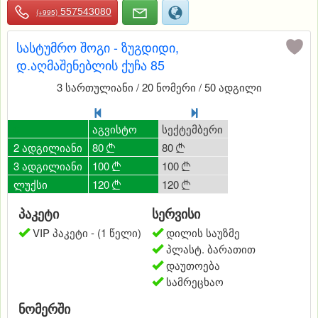
557543080
(+995)
სასტუმრო შოგი - ზუგდიდი,
დ.აღმაშენებლის ქუჩა 85
3 სართულიანი / 20 ნომერი / 50 ადგილი
0
ივლისი
აგვისტო
სექტემბერი
ოქტომბერი
ნო
2 ადგილიანი
80
80
80
80
80




3 ადგილიანი
100
100
100
100
10




ლუქსი
120
120
120
120
12




პაკეტი
სერვისი
VIP პაკეტი - (1 წელი)
დილის საუზმე
პლასტ. ბარათით
დაუთოება
სამრეცხაო
ნომერში