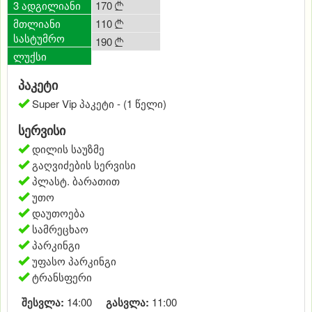
3 ადგილიანი
170

მთლიანი
110

სასტუმრო
190

ლუქსი
პაკეტი
Super Vip პაკეტი - (1 წელი)
სერვისი
დილის საუზმე
გაღვიძების სერვისი
პლასტ. ბარათით
უთო
დაუთოება
სამრეცხაო
პარკინგი
უფასო პარკინგი
ტრანსფერი
შესვლა:
14:00
გასვლა:
11:00