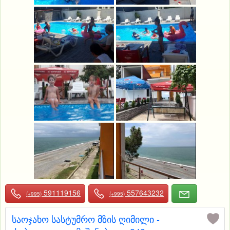
591119156
557643232
(+995)
(+995)
საოჯახო სასტუმრო მზის ღიმილი -