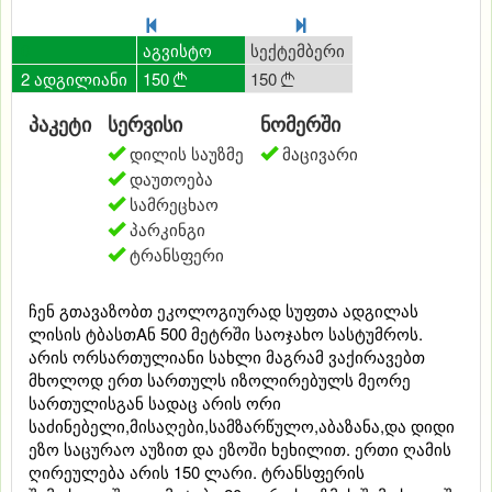
0
ივლისი
აგვისტო
სექტემბერი
ოქტომბერი
ნო
2 ადგილიანი
150
150
150
150
15




პაკეტი
სერვისი
ნომერში
დილის საუზმე
მაცივარი
დაუთოება
სამრეცხაო
პარკინგი
ტრანსფერი
ჩენ გთავაზობთ ეკოლოგიურად სუფთა ადგილას
ლისის ტბასთAნ 500 მეტრში საოჯახო სასტუმროს.
არის ორსართულიანი სახლი მაგრამ ვაქირავებთ
მხოლოდ ერთ სართულს იზოლირებულს მეორე
სართულისგან სადაც არის ორი
საძინებელი,მისაღები,სამზარწულო,აბაზანა,და დიდი
ეზო საცურაო აუზით და ეზოში ხეხილით. ერთი ღამის
ღირეულება არის 150 ლარი. ტრანსფერის