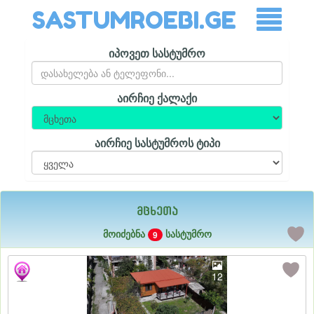
SASTUMROEBI.GE
იპოვეთ სასტუმრო
აირჩიე ქალაქი
აირჩიე სასტუმროს ტიპი
მცხეთა
მოიძებნა
სასტუმრო
9
12