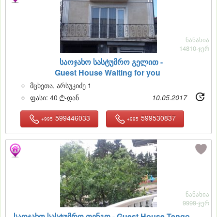
ნანახია
14810-ჯერ
საოჯახო სასტუმრო გელით -
Guest House Waiting for you
მცხეთა, არსუკიძე 1
ფასი:
40
-დან
10.05.2017

599446033
599530837
+995
+995
10
ნანახია
9999-ჯერ
საოჯახო სასტუმრო თენგო -
Guest House Tengo