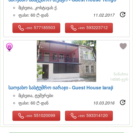
მცხეთა, კოსტავას ქ.
ფასი:
60
-დან
11.02.2017

577185503
593223712
+995
+995
9
ნანახია
14595-ჯერ
საოჯახო სასტუმრო იარაჯი -
Guest House Iaraji
მცხეთა, ტუშურები
ფასი:
60
-დან
10.03.2016

551020099
593314120
+995
+995