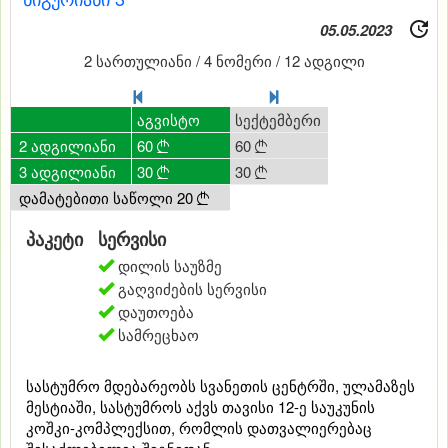
05.05.2023
2 სართულიანი / 4 ნომერი / 12 ადგილი
0
ივლისი
აგვისტო
სექტემბერი
ოქტომბერი
2 ადგილიანი
60
60
60
40




3 ადგილიანი
30
30
30
15




დამატებითი საწოლი 20

პაკეტი
სერვისი
დილის საუზმე
გაღვიძების სერვისი
დაუთოება
სამრეცხაო
სასტუმრო მდებარეობს სვანეთის ცენტრში, ულამაზეს
მესტიაში, სასტუმროს აქვს თავისი 12-ე საუკუნის
კოშკი-კომპლექსით, რომლის დათვალიერებაც