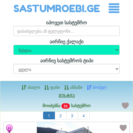
SASTUMROEBI.GE
იპოვეთ სასტუმრო
აირჩიე ქალაქი
აირჩიე სასტუმროს ტიპი
ახალი
ფასი
ანბანი
პოპულ.
მესტია
მოიძებნა
სასტუმრო
55
1
2
3
4
12