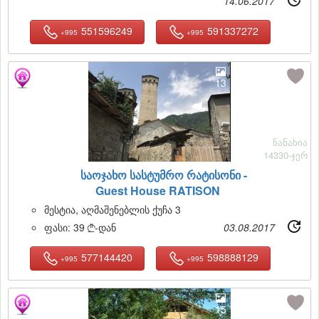
14.06.2017
551596249
591337272
+995
+995
13
ნანახია
14330-ჯერ
საოჯახო სასტუმრო რატისონი -
Guest House RATISON
მესტია, აღმაშენებლის ქუჩა 3
ფასი:
39
-დან
03.08.2017

577144420
598888129
+995
+995
15