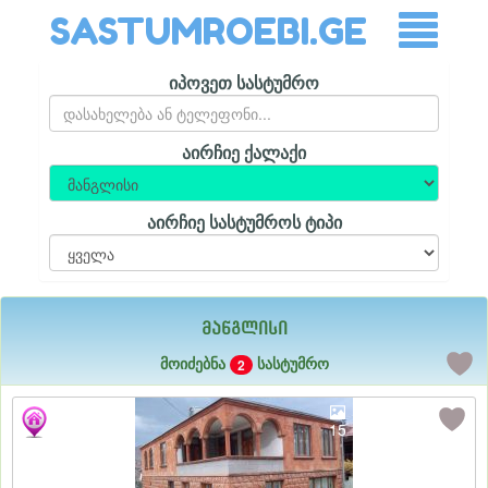
SASTUMROEBI.GE
იპოვეთ სასტუმრო
აირჩიე ქალაქი
აირჩიე სასტუმროს ტიპი
მანგლისი
მოიძებნა
სასტუმრო
2
15