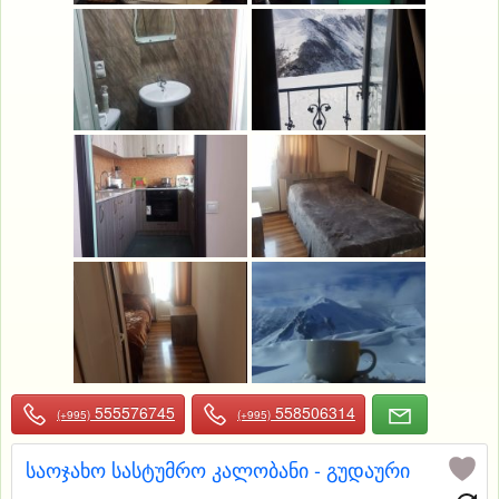
555576745
558506314
(+995)
(+995)
საოჯახო სასტუმრო კალობანი - გუდაური