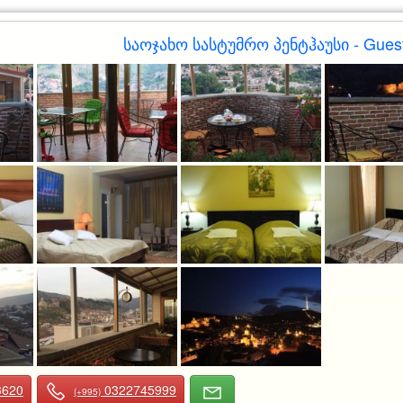
საოჯახო სასტუმრო პენტჰაუსი - Gues
3620
0322745999
(+995)