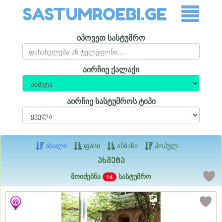
SASTUMROEBI.GE
იპოვეთ სასტუმრო
აირჩიე ქალაქი
აირჩიე სასტუმროს ტიპი
ახალი
ფასი
ანბანი
პოპულ.
ახმეტა
მოიძებნა
სასტუმრო
14
7