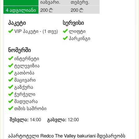
0
იანვარი.
თებერვ.
მარტი
დე
4 ადგილიანი
200
200
180
20



პაკეტი
სერვისი
VIP პაკეტი - (1 თვე)
ლიფტი
პარკინგი
ნომერში
ინტერნეტი
ტელევიზია
გათბობა
მაცივარი
გაზქურა
ჭურჭელი
მადუღარა
თმის საშრობი
შესვლა:
14:00
გასვლა:
12:00
აპარტოტელი Redco The Valley bakuriani მდებარეობს