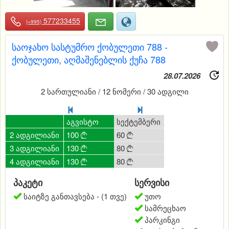
577233455
(+995)
საოჯახო სასტუმრო ქობულეთი 788 -
ქობულეთი, აღმაშენებლის ქუჩა 788
28.07.2026
2 სართულიანი / 12 ნომერი / 30 ადგილი
0
ივლისი
აგვისტო
სექტემბერი
ოქტომბერი
ნო
2 ადგილიანი
80
100
60
50
50




3 ადგილიანი
100
130
80
60
60




4 ადგილიანი
100
130
80
0
0



პაკეტი
სერვისი
საიტზე განთავსება - (1 თვე)
უთო
სამრეცხაო
პარკინგი